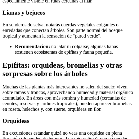
especialmente visible en rutas cercanas al mar.
Lianas y bejucos
En senderos de selva, notarás cuerdas vegetales colgantes o
enredadas que conectan árboles. Son parte normal del bosque
tropical y aumentan la sensación de “pared verde”.
Recomendación:
no jalar ni colgarse; algunas lianas
sostienen ecosistemas de epífitas y fauna pequeña.
Epífitas: orquídeas, bromelias y otras
sorpresas sobre los árboles
Muchas de las plantas más interesantes no salen del suelo: viven
sobre ramas y troncos, aprovechando humedad y material orgánico
acumulado. En áreas con más sombra y humedad (cercanías de
cenotes, reservas y jardines tropicales), pueden aparecer bromelias
en roseta, helechos y, con suerte, orquídeas en flor.
Orquídeas
En excursiones estándar quizá no veas una orquídea en plena
floración (dependen de temporada y microclima), pero sí puedes