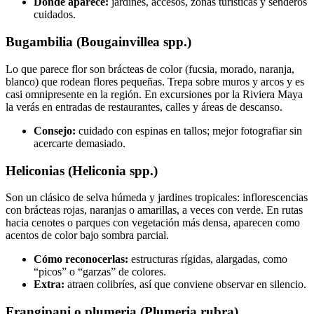
Dónde aparece:
jardines, accesos, zonas turísticas y senderos
cuidados.
Bugambilia (Bougainvillea spp.)
Lo que parece flor son brácteas de color (fucsia, morado, naranja,
blanco) que rodean flores pequeñas. Trepa sobre muros y arcos y es
casi omnipresente en la región. En excursiones por la Riviera Maya
la verás en entradas de restaurantes, calles y áreas de descanso.
Consejo:
cuidado con espinas en tallos; mejor fotografiar sin
acercarte demasiado.
Heliconias (Heliconia spp.)
Son un clásico de selva húmeda y jardines tropicales: inflorescencias
con brácteas rojas, naranjas o amarillas, a veces con verde. En rutas
hacia cenotes o parques con vegetación más densa, aparecen como
acentos de color bajo sombra parcial.
Cómo reconocerlas:
estructuras rígidas, alargadas, como
“picos” o “garzas” de colores.
Extra:
atraen colibríes, así que conviene observar en silencio.
Frangipani o plumeria (Plumeria rubra)