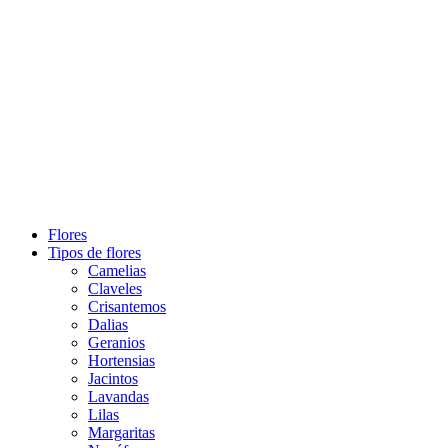
Flores
Tipos de flores
Camelias
Claveles
Crisantemos
Dalias
Geranios
Hortensias
Jacintos
Lavandas
Lilas
Margaritas