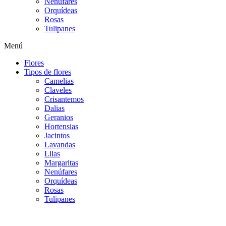
Nenúfares
Orquídeas
Rosas
Tulipanes
Menú
Flores
Tipos de flores
Camelias
Claveles
Crisantemos
Dalias
Geranios
Hortensias
Jacintos
Lavandas
Lilas
Margaritas
Nenúfares
Orquídeas
Rosas
Tulipanes