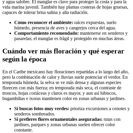
y agua salobre. El manglar es clave para proteger la costa y para la
vida marina juvenil. También hay plantas costeras de hojas gruesas,
capaces de tolerar brisa salina y alta radiación.
Cómo reconocer el ambiente:
raíces expuestas, suelo
húmedo, presencia de aves y cangrejos cerca del agua.
Comportamiento recomendado:
mantenerse en senderos y
pasarelas; el manglar es frágil y protegido en muchas áreas.
Cuándo ver más floración y qué esperar
según la época
En el Caribe mexicano hay floraciones repartidas a lo largo del año,
pero la combinación de calor y lluvias suele potenciar el verdor. En
temporada húmeda, la selva se ve más densa y algunas especies
florecen con más fuerza; en temporada más seca, el contraste de
troncos, hojas coriáceas y claros es mayor, y aun así hibiscos,
bugambilias e ixoras mantienen color en zonas urbanas y jardines.
Si buscas fotos muy verdes:
prioriza excursiones a cenotes y
senderos sombreados.
Si prefieres flores ornamentales aseguradas:
rutas con
jardines, parques y zonas urbanas suelen ofrecer color
constante.