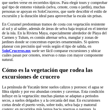
que suelen verse en recorridos típicos. Para elegir tours y comprobar
qué tipo de entorno visitarás (selva, cenote, costa o jardín), muchas
personas se apoyan en SoloCruceros, que suele describir el estilo de
excursión y la duración ideal para aprovechar la escala sin prisas.
En Cozumel predominan tramos de costa con vegetación resistente
al sol y al salitre, además de áreas de selva baja tropical en el interior
de la isla. En la Riviera Maya, especialmente alrededor de Playa del
Carmen y Tulum, es común alternar selva, manglar y zonas de
jardines donde se concentran especies ornamentales. Si quieres
planear con precisión qué verás según el tipo de salida, en
SoloCruceros.mx
suele ser fácil comparar excursiones y ubicar
cuáles pasan por cenotes, reservas o rutas con mayor componente
natural.
Cómo es la vegetación que rodea las
excursiones de crucero
La península de Yucatán tiene suelos calizos y porosos: el agua se
filtra rápido y por eso abundan cenotes y cavernas. Esta condición
influye en la vegetación: muchas plantas se adaptan a periodos
secos, a suelos delgados y a la cercanía del mar. En excursiones
cortas desde el puerto verás, sobre todo, selva baja y matorral
costero; en recorridos más largos hacia reservas o parques, la