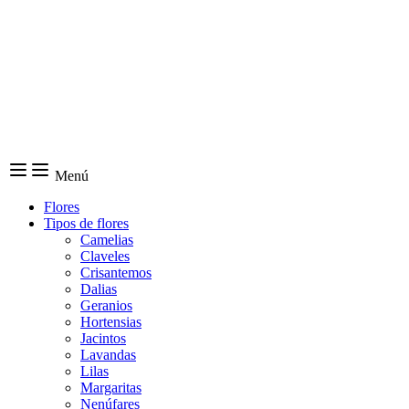
Menú
Flores
Tipos de flores
Camelias
Claveles
Crisantemos
Dalias
Geranios
Hortensias
Jacintos
Lavandas
Lilas
Margaritas
Nenúfares