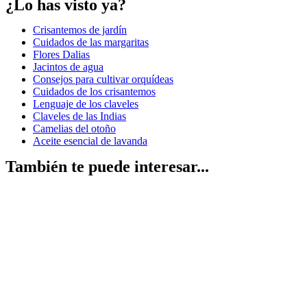
¿Lo has visto ya?
Crisantemos de jardín
Cuidados de las margaritas
Flores Dalias
Jacintos de agua
Consejos para cultivar orquídeas
Cuidados de los crisantemos
Lenguaje de los claveles
Claveles de las Indias
Camelias del otoño
Aceite esencial de lavanda
También te puede interesar...